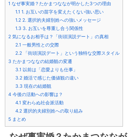
1
なぜ事実婚？たかまつななが明かした3つの理由
1.1
1. お互いの苗字を変えたくない強い思い
1.2
2. 選択的夫婦別姓への強いメッセージ
1.3
3. お互いを尊重し合う関係性
2
気になるお相手は？「街頭演説デート」の真相
2.1
一般男性との交際
2.2
「街頭演説デート」という独特な交際スタイル
3
たかまつななの結婚観の変遷
3.1
以前は「恋愛よりも仕事」
3.2
婚活で感じた価値観の違い
3.3
現在の結婚観
4
今後の活動への影響は？
4.1
変わらぬ社会派活動
4.2
選択的夫婦別姓への取り組み
5
まとめ
なぜ事実婚？たかまつななが