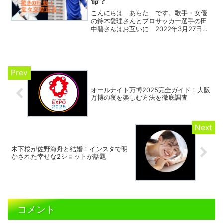
命？
こんにちは あらた です。歌手・女優
の鈴木愛理さんとプロサッカー選手の田
中碧さんはお互いに 2022年3月27日
に 交際を堂々宣言しました！ この交
際宣言のニュースには、 驚かれた方も
数多くいらっしゃったと思います！ 交
際宣言から約2年4ヵ...
オールナイト万博2025完全ガイド！大阪
万博の夜を楽しむ方法を徹底調査
木下桜が佐野海舟と結婚！インスタで明
かされた幸せな2ショットが話題
コメント