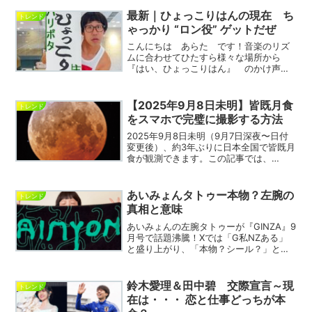
上波復帰を果たすことがわかりました！
宮迫博之（54）さんは、 5年ぶりの地
最新｜ひょっこりはんの現在 ち
トレンド
上波復帰...
ゃっかり “ロン役” ゲットだぜ
こんにちは あらた です！音楽のリズ
ムに合わせてひたすら様々な場所から
『はい、ひょっこりはん』 のかけ声と
共に 『ひょっこり』 顔を出すという
ショートコントで人気者になったひょっ
こりはんさん。 現在、 お笑い活動に
【2025年9月8日未明】皆既月食
トレンド
加えて 俳優業、舞台と ...
をスマホで完璧に撮影する方法
2025年9月8日未明（9月7日深夜〜日付
変更後）、約3年ぶりに日本全国で皆既月
食が観測できます。この記事では、
iPhone／Android別の具体設定、段階別
の露出目安、失敗しないコツ、必要機
材、撮影スポットの考え方まで徹底解説
あいみょんタトゥー本物？左腕の
トレンド
します。時...
真相と意味
あいみょんの左腕タトゥーが『GINZA』9
月号で話題沸騰！Xでは「G私NZある」
と盛り上がり、「本物？シール？」と議
論白熱。シール説の根拠、デザインの意
味、ネットの賛否を徹底検証!日本でのタ
トゥー文化も探り、ファンの疑問を解
鈴木愛理＆田中碧 交際宣言～現
トレンド
消！最新情報をチ...
在は・・・ 恋と仕事どっちが本