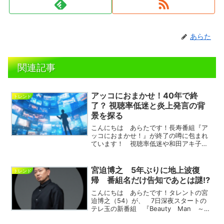
あらた
関連記事
アッコにおまかせ！40年で終
トレンド
了？ 視聴率低迷と炎上発言の背
景を探る
こんにちは あらたです！長寿番組『ア
ッコにおまかせ！』が終了の噂に包まれ
ています！ 視聴率低迷や和田アキ子さ
んの発言が引き起こす炎上、 そして
SNSやYouTubeの影響で変化するメディ
ア環境が、 テレビ業界にどのような影
宮迫博之 5年ぶりに地上波復
トレンド
響を与えているのか...
帰 番組名だけ告知であとは謎⁉
こんにちは あらたです！タレントの宮
迫博之（54）が、 7日深夜スタートの
テレ玉の新番組 『Beauty Man ～宮
迫博之イケおじ宣言～』（深1：30）で地