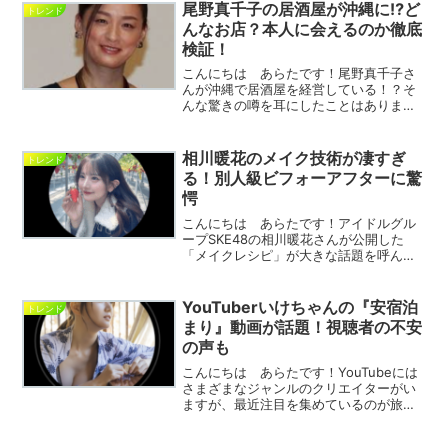
尾野真千子の居酒屋が沖縄に⁉ど
トレンド
んなお店？本人に会えるのか徹底
検証！
こんにちは あらたです！尾野真千子さ
んが沖縄で居酒屋を経営している！？そ
んな驚きの噂を耳にしたことはありませ
んか？実力派女優として活躍する尾野真
千子さんですが、実は沖縄に自身が関わ
る居酒屋があるとの情報が…！「どんな
相川暖花のメイク技術が凄すぎ
トレンド
お店なの？」「本当に経営...
る！別人級ビフォーアフターに驚
愕
こんにちは あらたです！アイドルグル
ープSKE48の相川暖花さんが公開した
「メイクレシピ」が大きな話題を呼んで
います。すっぴんからメイク後の姿ま
で、その劇的な変化に多くのファンが驚
きの声を上げています。今回は相川暖花
YouTuberいけちゃんの『安宿泊
トレンド
さんのメイク術と、話題に...
まり』動画が話題！視聴者の不安
の声も
こんにちは あらたです！YouTubeには
さまざまなジャンルのクリエイターがい
ますが、最近注目を集めているのが旅系
YouTuberの「いけちゃん」です。彼女は
一人旅をメインに、さまざまな宿泊施設