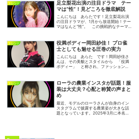
を紹介する動画を投稿し、多くの視聴者
足立梨花出演の注目ドラマ テー
トレンド
から支持を...
マは“性”！見どころを徹底解説
こんにちは あらたです！足立梨花出演
の注目ドラマが、1月から放送開始！テー
マはなんと“性”。 この挑戦的なテーマ
を扱うことで、 視聴者に新たな視点を
提供するドラマとして注目を集めていま
す。足立梨花さんがどのような役柄を演
役満ボディー岡田紗佳！ プロ雀
トレンド
じ、どのように性とい...
士としても魅せる圧巻の実力
こんにちは あらた です！岡田紗佳さ
んは、その美貌とスタイルから 「役満
ボディー」 と称され、ファッションモ
デルとしても注目を集めています。しか
し、彼女の魅力はそれだけではありませ
ん。プロ雀士としても確固たる地位を築
ローラの農業インスタが話題！服
トレンド
き、対局での実力はまさに...
装は大丈夫？心配と称賛の声まと
め
最近、モデルのローラさんが自身のイン
スタグラムで披露する農業姿が大きな話
題となっています。2025年3月に本名
「佐藤えり」を公表し、新潟での農業挑
戦を発表したローラさん。その農作業姿
は「可愛い」と称賛される一方で、「服
装が心配」という声も多...