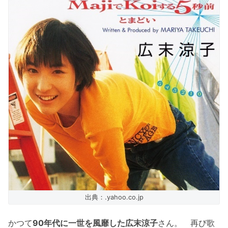
出典：.yahoo.co.jp
かつて
90年代に一世を風靡した広末涼子
さん。 再び歌