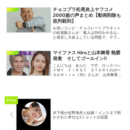
係しているとの噂が広がっています！
彼女の退社理由について調査したいと思
チョコプラ松尾炎上ヤフコメ
トレンド
います！それでは早速いって...
2000超の声まとめ【動画削除も
批判殺到】
お笑いコンビ・チョコレートプラネット
の松尾駿さんが「素人はSNSをやるな」
と発言し大炎上している問題で、ヤフー
ニュースのコメント数が2000を超える異
例の事態となっています。動画を削除し
た対応にも「逃げるな」との批判が集
マイファス Hiroと山本舞香 熱愛
トレンド
中。茂木健一郎氏の擁...
発覚 そしてゴールイン‼
こんにちは あらた です。ロックバン
ドＭＹ ＦＩＲＳＴ ＳＴＯＲＹのボー
カルＨｉｒｏ（30）さんが、山本舞香さ
んと熱愛していることが 報道されまし
た！この報道が出回る前から、 自身の
SNSで 暴露していたようです！今回
は、お二人の熱愛報道、...
木下桜が佐野海舟と結婚！インスタで明
かされた幸せな2ショットが話題