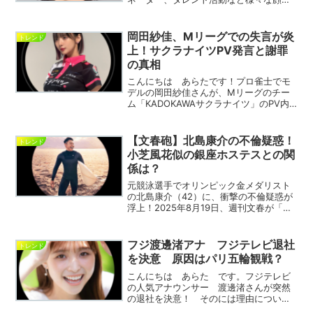
持つ和田彩加さんについて今回は詳しく
掘り下げていきたいと思います。どうぞ
よろしくお願い致します。和田彩加さん
岡田紗佳、Mリーグでの失言が炎
トレンド
について和田彩加さんのプ...
上！サクラナイツPV発言と謝罪
の真相
こんにちは あらたです！プロ雀士でモ
デルの岡田紗佳さんが、Mリーグのチー
ム「KADOKAWAサクラナイツ」のPV内
での発言をめぐり、ネット上で炎上して
います。生配信中のコメントが視聴者の
間で物議を醸し、SNSでは「プロとして
【文春砲】北島康介の不倫疑惑！
トレンド
の自覚に欠ける」...
小芝風花似の銀座ホステスとの関
係は？
元競泳選手でオリンピック金メダリスト
の北島康介（42）に、衝撃の不倫疑惑が
浮上！2025年8月19日、週刊文春が「小
芝風花似の銀座ホステス」との密会を報
じ、ネット上で話題沸騰中です。妻は元
歌手の千紗さん、幸せな家庭の裏で何
フジ渡邊渚アナ フジテレビ退社
トレンド
が？この記事では、...
を決意 原因はパリ五輪観戦？
こんにちは あらた です。フジテレビ
の人気アナウンサー 渡邊渚さんが突然
の退社を決意！ そのには理由につい
て、 パリ五輪を観戦していたことが関