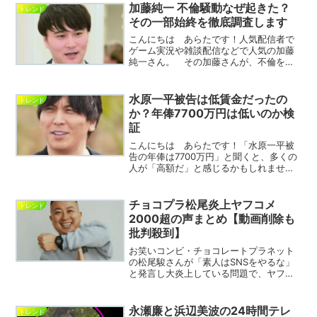
た木下さんですが、ついにそのお相手が
加藤純一 不倫騒動なぜ起きた？
トレンド
佐野海舟...
その一部始終を徹底調査します
こんにちは あらたです！人気配信者で
ゲーム実況や雑談配信などで人気の加藤
純一さん。 その加藤さんが、不倫をし
たとして今ネット上でちょっとした騒ぎ
になっている！なぜ、そのようなことが
起こったのか？騒動の発端を詳しく調査
水原一平被告は低賃金だったの
トレンド
していきたいと思います！...
か？年俸7700万円は低いのか検
証
こんにちは あらたです！「水原一平被
告の年俸は7700万円」と聞くと、多くの
人が「高額だ」と感じるかもしれませ
ん。 しかし、一部では「低賃金だった
のでは？」という声も上がっています。
果たして、水原氏の報酬は本当に少なか
チョコプラ松尾炎上ヤフコメ
トレンド
ったのでしょうか？この...
2000超の声まとめ【動画削除も
批判殺到】
お笑いコンビ・チョコレートプラネット
の松尾駿さんが「素人はSNSをやるな」
と発言し大炎上している問題で、ヤフー
ニュースのコメント数が2000を超える異
例の事態となっています。動画を削除し
た対応にも「逃げるな」との批判が集
永瀬廉と浜辺美波の24時間テレ
トレンド