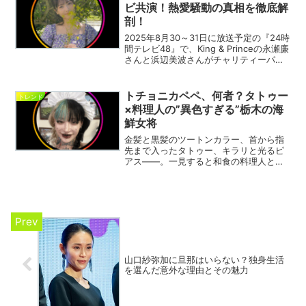
中。茂木健一郎氏の擁...
ビ共演！熱愛騒動の真相を徹底解
剖！
2025年8月30～31日に放送予定の『24時
間テレビ48』で、King & Princeの永瀬廉
さんと浜辺美波さんがチャリティーパー
ソナリティーとして共演！7月に報じられ
た熱愛報道やポスターでの“お揃いTシャ
ツ”が波紋を呼び、ファンの間で...
トチョニカペペ、何者？タトゥー
トレンド
×料理人の”異色すぎる”栃木の海
鮮女将
金髪と黒髪のツートンカラー、首から指
先まで入ったタトゥー、キラリと光るピ
アス——。一見すると和食の料理人とは
思えない個性的な外見で、SNSで爆発的
な人気を集めているのが「トチョニカペ
ペ」さん。栃木県足利市の海鮮料理店
「マグロ丼加一」の4代目...
山口紗弥加に旦那はいらない？独身生活
を選んだ意外な理由とその魅力