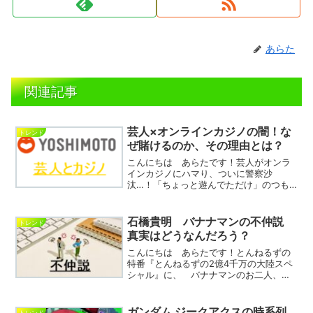
あらた
関連記事
芸人×オンラインカジノの闇！な
トレンド
ぜ賭けるのか、その理由とは？
こんにちは あらたです！芸人がオンラ
インカジノにハマり、ついに警察沙
汰…！「ちょっと遊んでただけ」のつも
りが、違法とされるギャンブルに手を出
し、事情聴取を受ける事態にまで発展。
なぜ彼らはオンラインカジノにのめり込
石橋貴明 バナナマンの不仲説
トレンド
んでしまったのか？単なるスリ...
真実はどうなんだろう？
こんにちは あらたです！とんねるずの
特番『とんねるずの2億4千万の大陸スペ
シャル』に、 バナナマンのお二人、
日村勇紀さんと設楽統さんが主演をしな
かったことが、 話題になっています！
一説によると、石橋貴明さんとバナナマ
ガンダム ジークアクスの時系列
トレンド