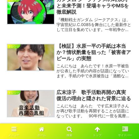
ンには、不仲説が浮上し...
と未来予測！登場キャラやMSを
徹底解説
『機動戦士ガンダム ジークアクス』は、
宇宙世紀U.C.0085を舞台にした最新作と
して注目を集めています。一年戦争から5
年後の世界で繰り広げられる物語には、
新たなキャラクターやモビルスーツ
（MS）が多数登場し、ファンの間で話題
【検証】水原一平の手紙は本当
トレンド
沸騰中です。本...
か？情状酌量を狙った「被害者ア
ピール」の実態
こんにちは あらたです！水原一平被告
が公表した手紙の内容が話題になってい
ます。手紙の中で水原被告は「過酷な勤
務状況だった」「厳しい労働を強いられ
た」と主張し、まるで自分が被害者であ
るかのように訴えています。しかし、実
広末涼子 歌手活動再開の真実
トレンド
際には大谷翔平選手から数...
復活の理由と隠された背景に迫る
こんにちは あらた です広末涼子さん
が再び歌手活動を再開することが話題に
なっています。 90年代に一世を風靡し
た彼女が、 なぜ今このタイミングで復
活を決意したのか。 その理由と、最近
メディアで取り沙汰されている彼女の活
８．６秒バズーカーのはまやねん
トレンド
動状況について、 隠さ...
メニュー
ホーム
検索
トップ
サイドバー
が別人と話題！現在はキッチンカ