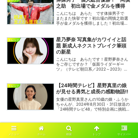
トレンド
兼ね備えた演技に、 視聴者...
之助 初出場で金メダルを獲得
こんにちは あらた です体操男子で
またまた快挙です！初出場の岡慎之助選
手が金メダルを獲得しました！初出場
岡慎之助 金メダル獲得！ パリ五輪は7
月31日、体操男子の個人総合決勝が行わ
れ、20歳の岡慎之助が初出場で金メダル
星乃夢奈 写真集がカワイイと話
トレンド
を獲得しました！こ...
題 新成人ネクストブレイク筆頭
の新星
こんにちは あらたです！星野夢奈さん
をご存じですか？「仮面ライダーギー
ツ」（テレビ朝日系／2022～2023）で
一躍注目を浴び、 その後も数々の話題
作のドラマに立て続けに出演。今後
は、 映画「遺書、公開。」（2025年1
【24時間テレビ】星野真里の娘
トレンド
月31日全国公開）が...
が見せる勇気と成長の感動物語‼
女優の星野真里さんの10歳の娘・ふうか
ちゃんが、2024年8月30日・31日放送の
「24時間テレビ48」で特別企画に挑戦す
ることが発表されました。先天性ミオパ
チーという難病を患いながらも、親友た
ちと東京の街を冒険する姿は、多くの人
声優 鬼頭明里！人気キャラクタ
トレンド
に勇気と感...
ートップ５を発表！
メニュー
ホーム
検索
トップ
サイドバー