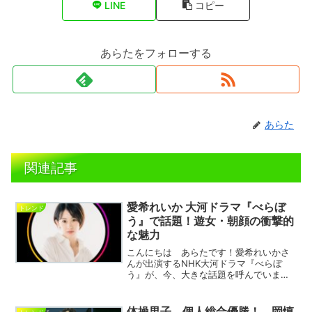
LINE
コピー
あらたをフォローする
あらた
関連記事
愛希れいか 大河ドラマ『べらぼ
トレンド
う』で話題！遊女・朝顔の衝撃的
な魅力
こんにちは あらたです！愛希れいかさ
んが出演するNHK大河ドラマ『べらぼ
う』が、今、大きな話題を呼んでいま
す。 元宝塚トップ娘役として知られ
る彼女が演じるのは、遊女・朝顔という
重要な役どころ。 その美しさと儚さを
体操男子 個人総合優勝！ 岡慎