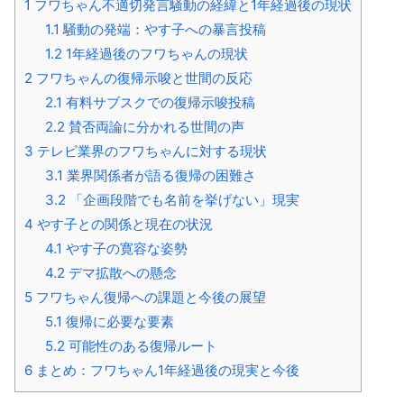
1
フワちゃん不適切発言騒動の経緯と1年経過後の現状
1.1
騒動の発端：やす子への暴言投稿
1.2
1年経過後のフワちゃんの現状
2
フワちゃんの復帰示唆と世間の反応
2.1
有料サブスクでの復帰示唆投稿
2.2
賛否両論に分かれる世間の声
3
テレビ業界のフワちゃんに対する現状
3.1
業界関係者が語る復帰の困難さ
3.2
「企画段階でも名前を挙げない」現実
4
やす子との関係と現在の状況
4.1
やす子の寛容な姿勢
4.2
デマ拡散への懸念
5
フワちゃん復帰への課題と今後の展望
5.1
復帰に必要な要素
5.2
可能性のある復帰ルート
6
まとめ：フワちゃん1年経過後の現実と今後