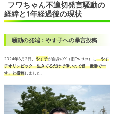
フワちゃん不適切発言騒動の
経緯と1年経過後の現状
騒動の発端：やす子への暴言投稿
2024年8月2日、
やす子
が自身のX（旧Twitter）に
「やす
子オリンピック 生きてるだけで偉いので皆 優勝でー
す」と投稿
しました。