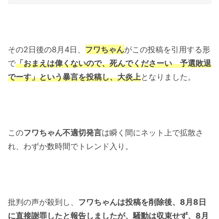
その2日後の8月4日、
フワちゃん
がこの投稿を引用する形
で
「おまえは偉くないので、死んでくださーい 予選敗退
でーす」という暴言を投稿し、大炎上
となりました。
この
フワちゃん不適切発言
は瞬く間にネット上で拡散さ
れ、わずか数時間でトレンド入り。
批判の声が殺到し、
フワちゃんは投稿を削除後、8月8日
に直接謝罪したと報告しましたが、騒動は収束せず、8月