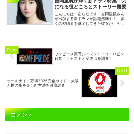
吉岡里帆が輝く新ドラマ特集！気
トレンド
では、コメント...
になる役どころとストーリー概要
こんにちは あらたです！吉岡里帆さん
が出演する新ドラマが話題沸騰中！ 多
くの視聴者を魅了してきた彼女が、今回
どんなキャラクターを演じるのか、 そ
してどんな物語が展開されるのか、 期
待が高まります。本記事では、注目のス
トーリーや吉岡里帆さんの...
ワンピース実写シーズン2 ニコ・ロビン
解禁！キャストと変更点を調査！
オールナイト万博2025完全ガイド！大阪
万博の夜を楽しむ方法を徹底調査
コメント