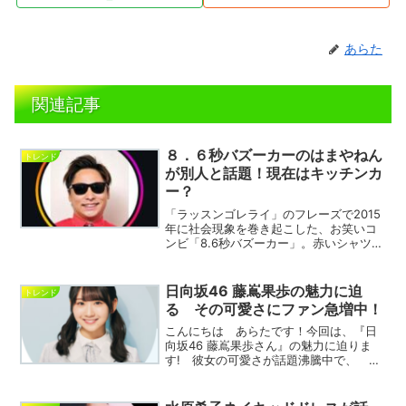
あらた
関連記事
８．６秒バズーカーのはまやねん
トレンド
が別人と話題！現在はキッチンカ
ー？
「ラッスンゴレライ」のフレーズで2015
年に社会現象を巻き起こした、お笑いコ
ンビ「8.6秒バズーカー」。赤いシャツに
サングラス姿で踊る彼らの姿は、今も多
くの人の記憶に残っています。しかし最
近、SNSやネットニュースで目にする
日向坂46 藤嶌果歩の魅力に迫
トレンド
「はまやねん」さ...
る その可愛さにファン急増中！
こんにちは あらたです！今回は、『日
向坂46 藤嶌果歩さん』の魅力に迫りま
す! 彼女の可愛さが話題沸騰中で、 フ
ァンが急増している理由を一緒に見てい
きましょう! 彼女の笑顔と元気な姿
に、 あなたもきっと虜になるはずで