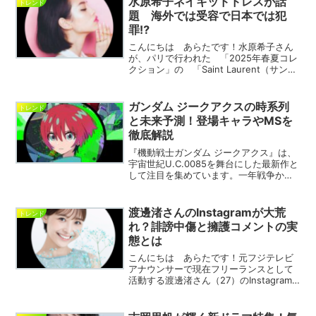
水原希子ネイキッドドレスが話
トレンド
す！それでは早速いってみ...
題 海外では受容で日本では犯
罪⁉
こんにちは あらたです！水原希子さん
が、パリで行われた 「2025年春夏コレ
クション」の 「Saint Laurent（サンロ
ーラン）」で、 カーキ色のシースルー
ドレスでランウェイに登場！そのシース
ルードレスは、胸元がパックリと開きバ
ガンダム ジークアクスの時系列
トレンド
ストト...
と未来予測！登場キャラやMSを
徹底解説
『機動戦士ガンダム ジークアクス』は、
宇宙世紀U.C.0085を舞台にした最新作と
して注目を集めています。一年戦争から5
年後の世界で繰り広げられる物語には、
新たなキャラクターやモビルスーツ
（MS）が多数登場し、ファンの間で話題
渡邊渚さんのInstagramが大荒
トレンド
沸騰中です。本...
れ？誹謗中傷と擁護コメントの実
態とは
こんにちは あらたです！元フジテレビ
アナウンサーで現在フリーランスとして
活動する渡邊渚さん（27）のInstagram
が、最近注目を集めています。コメント
欄には誹謗中傷が見られ、ファンからの
擁護コメントも交錯しています。本記事