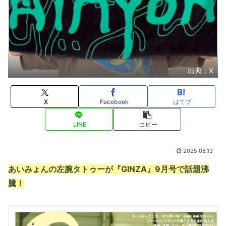
出典：X
X
Facebook
はてブ
LINE
コピー
2025.08.13
あいみょんの左腕タトゥーが『GINZA』9月号で話題沸
騰！