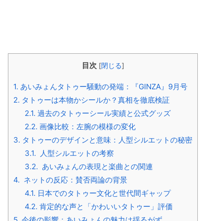
目次
[
閉じる
]
1.
あいみょんタトゥー騒動の発端：『GINZA』9月号
2.
タトゥーは本物かシールか？真相を徹底検証
2.1.
過去のタトゥーシール実績と公式グッズ
2.2.
画像比較：左腕の模様の変化
3.
タトゥーのデザインと意味：人型シルエットの秘密
3.1.
人型シルエットの考察
3.2.
あいみょんの表現と楽曲との関連
4.
ネットの反応：賛否両論の背景
4.1.
日本でのタトゥー文化と世代間ギャップ
4.2.
肯定的な声と「かわいいタトゥー」評価
5.
今後の影響：あいみょんの魅力は揺るがず