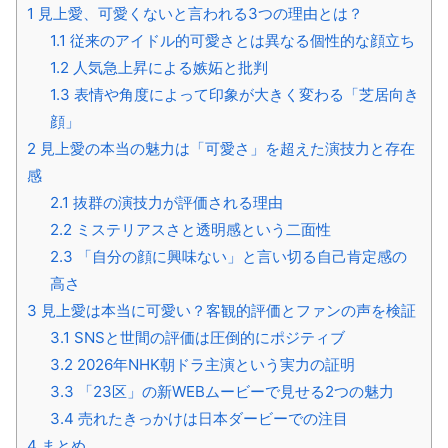
1
見上愛、可愛くないと言われる3つの理由とは？
1.1
従来のアイドル的可愛さとは異なる個性的な顔立ち
1.2
人気急上昇による嫉妬と批判
1.3
表情や角度によって印象が大きく変わる「芝居向き
顔」
2
見上愛の本当の魅力は「可愛さ」を超えた演技力と存在
感
2.1
抜群の演技力が評価される理由
2.2
ミステリアスさと透明感という二面性
2.3
「自分の顔に興味ない」と言い切る自己肯定感の
高さ
3
見上愛は本当に可愛い？客観的評価とファンの声を検証
3.1
SNSと世間の評価は圧倒的にポジティブ
3.2
2026年NHK朝ドラ主演という実力の証明
3.3
「23区」の新WEBムービーで見せる2つの魅力
3.4
売れたきっかけは日本ダービーでの注目
4
まとめ